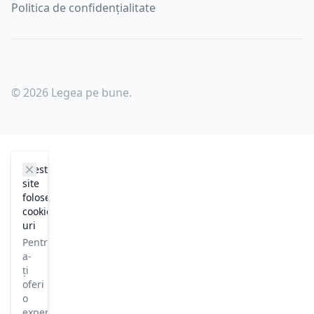
Politica de confidențialitate
© 2026 Legea pe bune.
cookie_notice.clos3
Acest
site
folosește
cookie-
uri
Pentru
a-
ți
oferi
o
experiență