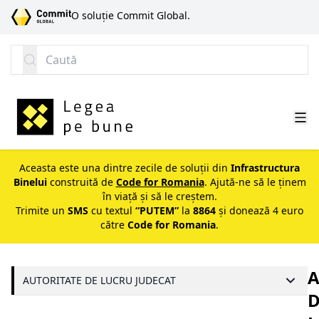
SARI LA CONȚINUT
O soluție Commit Global.
Caută
Aceasta este una dintre zecile de soluții din
Infrastructura
Binelui
construită de
Code for Romania
. Ajută-ne să le ținem
în viață și să le creștem.
Trimite un
SMS
cu textul
“PUTEM”
la
8864
și donează 4 euro
către
Code for Romania
.
A
AUTORITATE DE LUCRU JUDECAT
D