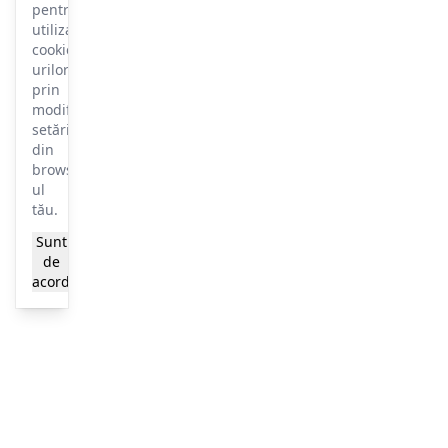
pentru
utilizarea
cookie-
urilor
prin
modificarea
setărilor
din
browser-
ul
tău.
Sunt
Mai
de
multe
acord
informații