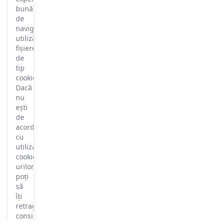
bună
de
navigare,
utilizăm
fișiere
de
tip
cookie.
Dacă
nu
ești
de
acord
cu
utilizarea
cookie-
urilor,
poți
să
îți
retragi
consimțământul