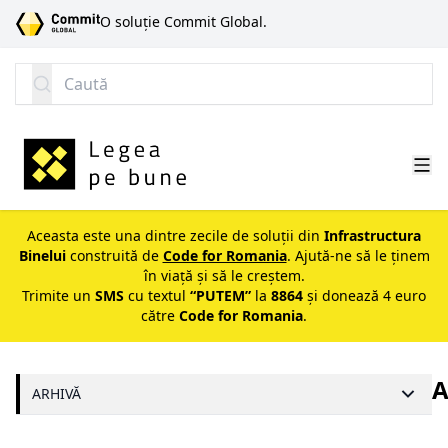
SARI LA CONȚINUT
O soluție Commit Global.
Caută
Aceasta este una dintre zecile de soluții din
Infrastructura
Binelui
construită de
Code for Romania
. Ajută-ne să le ținem
în viață și să le creștem.
Trimite un
SMS
cu textul
“PUTEM”
la
8864
și donează 4 euro
către
Code for Romania
.
A
ARHIVĂ