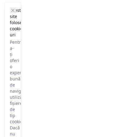
cookie_notice.clos3
Acest
site
folosește
cookie-
uri
Pentru
a-
ți
oferi
o
experiență
bună
de
navigare,
utilizăm
fișiere
de
tip
cookie.
Dacă
nu