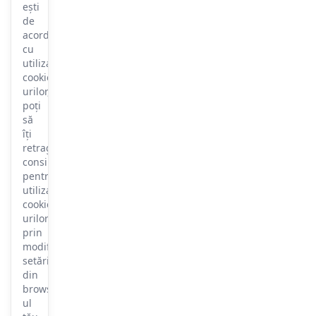
ești
de
acord
cu
utilizarea
cookie-
urilor,
poți
să
îți
retragi
consimțământul
pentru
utilizarea
cookie-
urilor
prin
modificarea
setărilor
din
browser-
ul