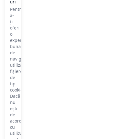
uri
Pentru
a-
ți
oferi
o
experiență
bună
de
navigare,
utilizăm
fișiere
de
tip
cookie.
Dacă
nu
ești
de
acord
cu
utilizarea