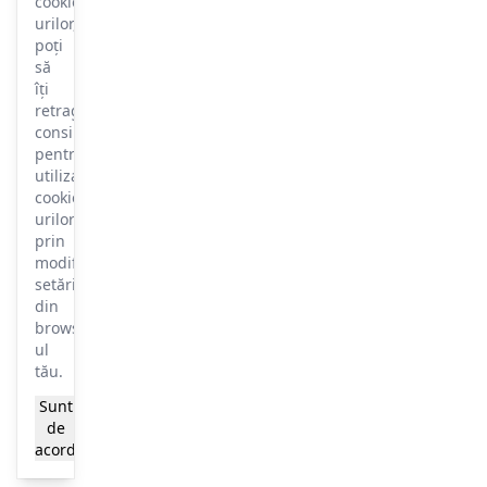
cookie-
urilor,
poți
să
îți
retragi
consimțământul
pentru
utilizarea
cookie-
urilor
prin
modificarea
setărilor
din
browser-
ul
tău.
Sunt
Mai
de
multe
acord
informații