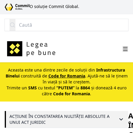
SARI LA CONȚINUT
O soluție Commit Global.
Caută
Aceasta este una dintre zecile de soluții din
Infrastructura
Binelui
construită de
Code for Romania
. Ajută-ne să le ținem
în viață și să le creștem.
Trimite un
SMS
cu textul
“PUTEM”
la
8864
și donează 4 euro
către
Code for Romania
.
A
ACȚIUNE ÎN CONSTATAREA NULITĂȚII ABSOLUTE A
UNUI ACT JURIDIC
Î