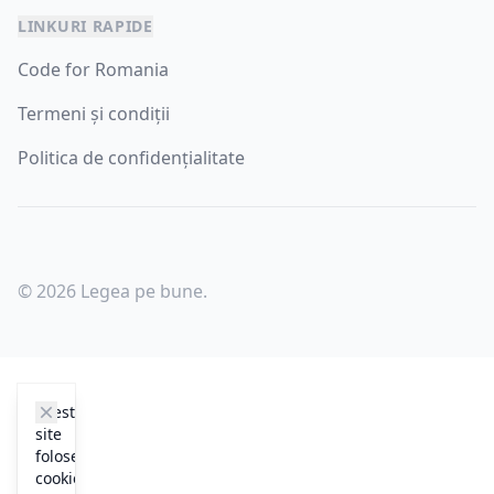
LINKURI RAPIDE
Code for Romania
Termeni și condiții
Politica de confidențialitate
© 2026 Legea pe bune.
cookie_notice.clos3
Acest
site
folosește
cookie-