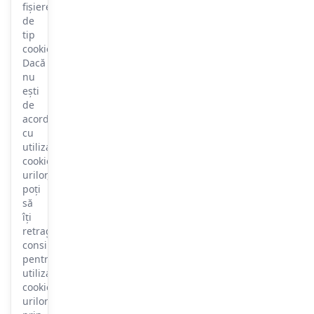
fișiere
de
tip
cookie.
Dacă
nu
ești
de
acord
cu
utilizarea
cookie-
urilor,
poți
să
îți
retragi
consimțământul
pentru
utilizarea
cookie-
urilor