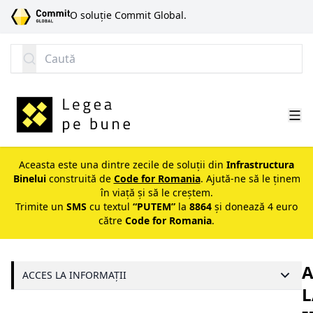
SARI LA CONȚINUT
O soluție Commit Global.
Caută
Aceasta este una dintre zecile de soluții din
Infrastructura
Binelui
construită de
Code for Romania
. Ajută-ne să le ținem
în viață și să le creștem.
Trimite un
SMS
cu textul
“PUTEM”
la
8864
și donează 4 euro
către
Code for Romania
.
A
ACCES LA INFORMAȚII
L