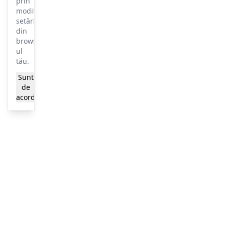
prin
modificarea
setărilor
din
browser-
ul
tău.
Sunt
Mai
de
multe
acord
informații