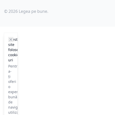
© 2026 Legea pe bune.
cookie_notice.clos3
Acest
site
folosește
cookie-
uri
Pentru
a-
ți
oferi
o
experiență
bună
de
navigare,
utilizăm