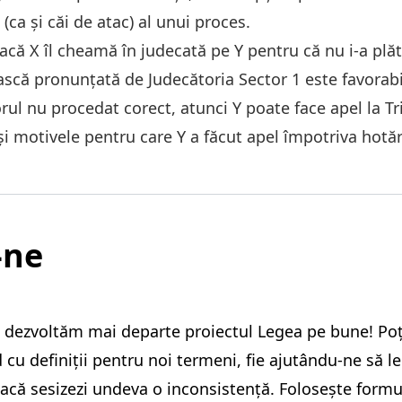
(ca și căi de atac) al unui proces.
că X îl cheamă în judecată pe Y pentru că nu i-a plăti
scă pronunțată de Judecătoria Sector 1 este favorabil
rul nu procedat corect, atunci Y poate face apel la Tr
i motivele pentru care Y a făcut apel împotriva hotărâ
-ne
 dezvoltăm mai departe proiectul Legea pe bune! Poți
 cu definiții pentru noi termeni, fie ajutându-ne să l
că sesizezi undeva o inconsistență. Folosește formul