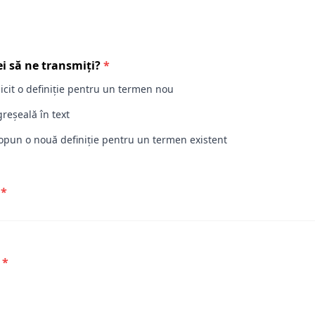
i să ne transmiți?
*
licit o definiție pentru un termen nou
reșeală în text
opun o nouă definiție pentru un termen existent
*
*