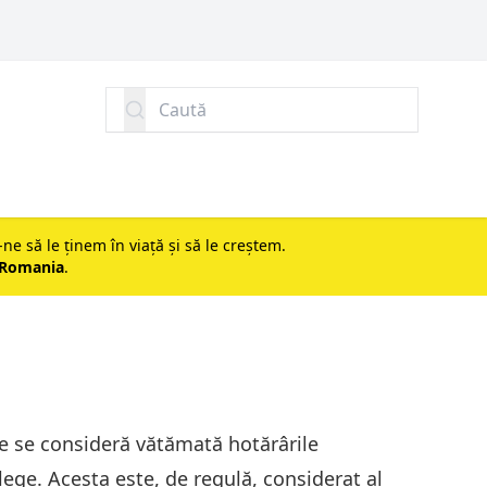
Caută
-ne să le ținem în viață și să le creștem.
 Romania
.
are se consideră vătămată hotărârile
lege. Acesta este, de regulă, considerat al