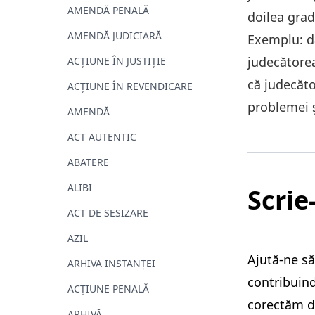
AMENDĂ PENALĂ
doilea grad 
AMENDĂ JUDICIARĂ
Exemplu: da
judecătorea
ACȚIUNE ÎN JUSTIȚIE
că judecăto
ACȚIUNE ÎN REVENDICARE
problemei ș
AMENDĂ
ACT AUTENTIC
ABATERE
ALIBI
Scrie
ACT DE SESIZARE
AZIL
Ajută-ne să
ARHIVA INSTANŢEI
contribuind
ACȚIUNE PENALĂ
corectăm da
ARHIVĂ