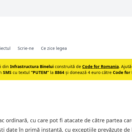
iectul
Scrie-ne
Ce zice legea
ii din
Infrastructura Binelui
construită de
Code for Romania
. Ajută
un
SMS
cu textul
“PUTEM”
la
8864
și donează 4 euro către
Code for
ac ordinară, cu care pot fi atacate de către partea c
ti date în primă instanță, cu excepțiile prevăzute de 