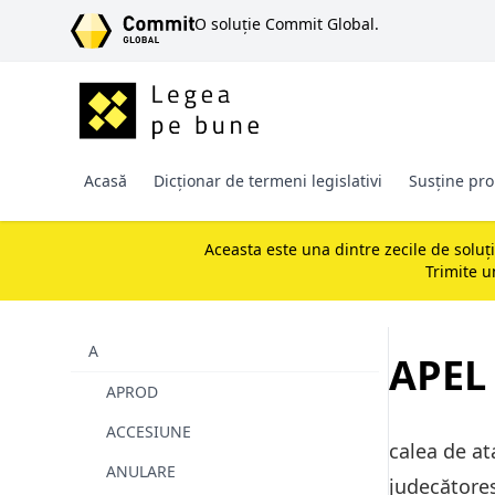
SARI LA CONȚINUT
O soluție Commit Global.
Acasă
Dicționar de termeni legislativi
Susține pro
Aceasta este una dintre zecile de soluț
Trimite 
A
APEL
APROD
ACCESIUNE
calea de at
ANULARE
judecătoreș