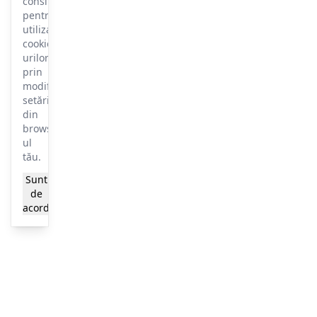
consimțământul
pentru
utilizarea
cookie-
urilor
prin
modificarea
setărilor
din
browser-
ul
tău.
Sunt
Mai
de
multe
acord
informații