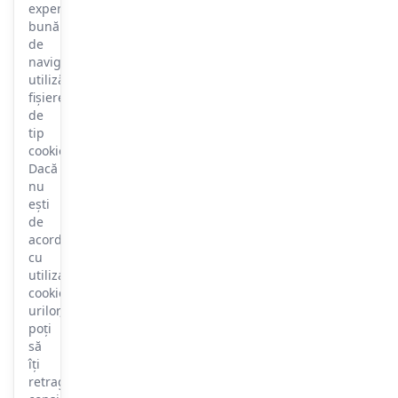
experiență
bună
de
navigare,
utilizăm
fișiere
de
tip
cookie.
Dacă
nu
ești
de
acord
cu
utilizarea
cookie-
urilor,
poți
să
îți
retragi