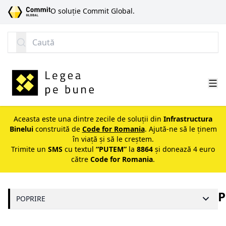
SARI LA CONȚINUT
O soluție Commit Global.
Caută
Aceasta este una dintre zecile de soluții din
Infrastructura
Binelui
construită de
Code for Romania
. Ajută-ne să le ținem
în viață și să le creștem.
Trimite un
SMS
cu textul
“PUTEM”
la
8864
și donează 4 euro
către
Code for Romania
.
P
POPRIRE