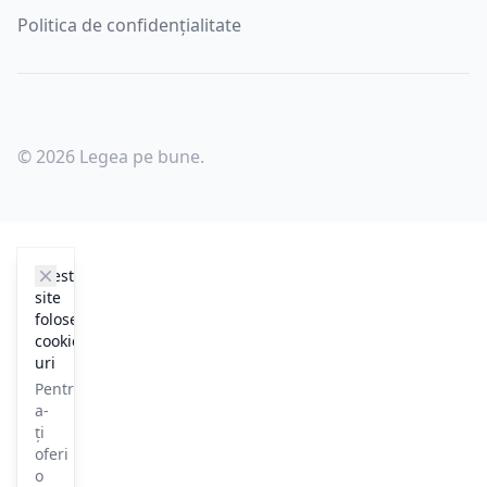
Politica de confidențialitate
© 2026 Legea pe bune.
cookie_notice.clos3
Acest
site
folosește
cookie-
uri
Pentru
a-
ți
oferi
o