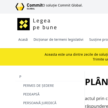
SARI LA CONȚINUT
O soluție Commit Global.
Acasă
Dicționar de termeni legislativi
Susține pro
Aceasta este una dintre zecile de soluț
Trimite 
P
PLÂN
PERMIS DE ȘEDERE
PEDEAPSĂ
actul prin 
PERSOANĂ JURIDICĂ
răspundere 