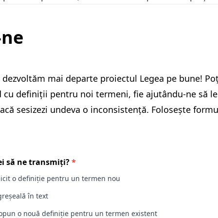
-ne
 dezvoltăm mai departe proiectul Legea pe bune! Poți
 cu definiții pentru noi termeni, fie ajutându-ne să l
că sesizezi undeva o inconsistență. Folosește formul
i să ne transmiți?
*
licit o definiție pentru un termen nou
reșeală în text
opun o nouă definiție pentru un termen existent