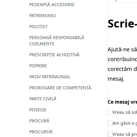
PEDEAPSĂ ACCESORIE
PATRIMONIU
Scrie
POLIȚIST
PERSOANĂ RESPONSABILĂ
CIVILMENTE
Ajută-ne să
PRESCRIPȚIE ACHIZITIVĂ
contribuind
POPRIRE
corectăm da
PASIV PATRIMONIAL
mesaj.
PROROGARE DE COMPETENȚĂ
PARTE CIVILĂ
Ce mesaj vre
POSESIE
Vreau să so
PROCURĂ
Am găsit o g
PROCUROR
Vreau să pr