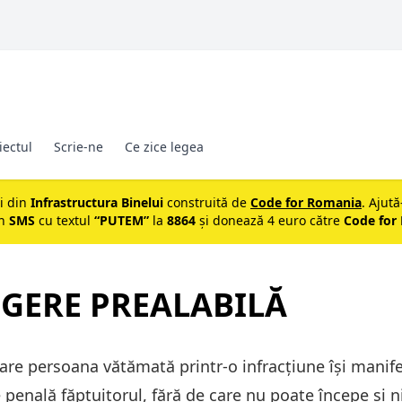
iectul
Scrie-ne
Ce zice legea
ii din
Infrastructura Binelui
construită de
Code for Romania
. Ajută
un
SMS
cu textul
“PUTEM”
la
8864
și donează 4 euro către
Code for
GERE PREALABILĂ
care persoana vătămată printr-o infracţiune îşi manife
penală făptuitorul, fără de care nu poate începe şi n