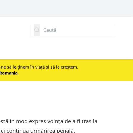
Caută
-ne să le ținem în viață și să le creștem.
 Romania
.
stă în mod expres voinţa de a fi tras la
ici continua urmărirea penală.