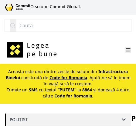
SARI LA CONȚINUT
O soluție Commit Global.
Caută
Aceasta este una dintre zecile de soluții din
Infrastructura
Binelui
construită de
Code for Romania
. Ajută-ne să le ținem
în viață și să le creștem.
Trimite un
SMS
cu textul
“PUTEM”
la
8864
și donează 4 euro
către
Code for Romania
.
P
POLIȚIST