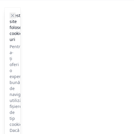
cookie_notice.clos3
Acest
site
folosește
cookie-
uri
Pentru
a-
ți
oferi
o
experiență
bună
de
navigare,
utilizăm
fișiere
de
tip
cookie.
Dacă