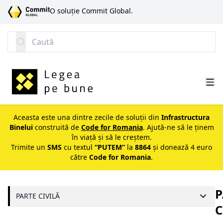
SARI LA CONȚINUT
O soluție Commit Global.
Caută
Aceasta este una dintre zecile de soluții din
Infrastructura
Binelui
construită de
Code for Romania
. Ajută-ne să le ținem
în viață și să le creștem.
Trimite un
SMS
cu textul
“PUTEM”
la
8864
și donează 4 euro
către
Code for Romania
.
P
PARTE CIVILĂ
C