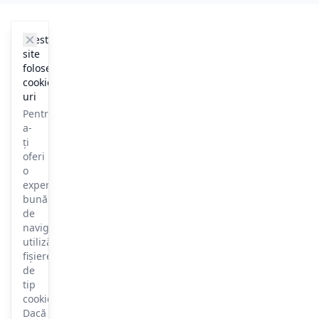
cookie_notice.clos3
Acest
site
folosește
cookie-
uri
Pentru
a-
ți
oferi
o
experiență
bună
de
navigare,
utilizăm
fișiere
de
tip
cookie.
Dacă