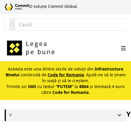
SARI LA CONȚINUT
O soluție Commit Global.
Caută
Aceasta este una dintre zecile de soluții din
Infrastructura
Binelui
construită de
Code for Romania
. Ajută-ne să le ținem
în viață și să le creștem.
Trimite un
SMS
cu textul
“PUTEM”
la
8864
și donează 4 euro
către
Code for Romania
.
Y
Y