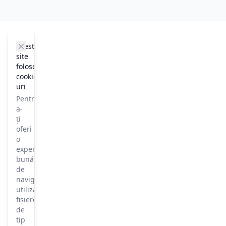
cookie_notice.clos3
Acest
site
folosește
cookie-
uri
Pentru
a-
ți
oferi
o
experiență
bună
de
navigare,
utilizăm
fișiere
de
tip