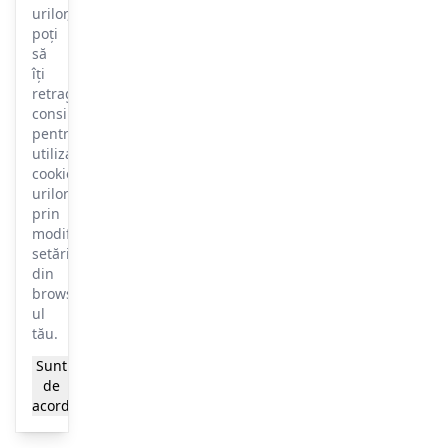
urilor,
poți
să
îți
retragi
consimțământul
pentru
utilizarea
cookie-
urilor
prin
modificarea
setărilor
din
browser-
ul
tău.
Sunt
Mai
de
multe
acord
informații