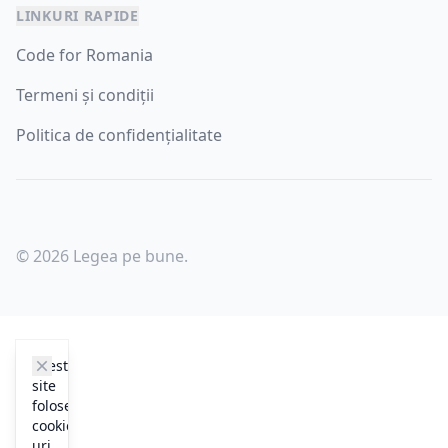
LINKURI RAPIDE
Code for Romania
Termeni și condiții
Politica de confidențialitate
© 2026 Legea pe bune.
cookie_notice.clos3
Acest
site
folosește
cookie-
uri