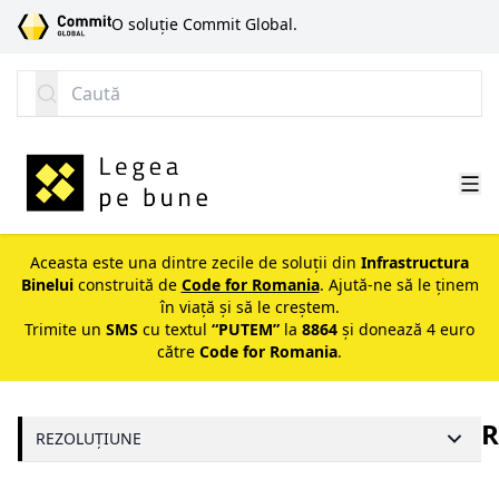
SARI LA CONȚINUT
O soluție Commit Global.
Caută
Aceasta este una dintre zecile de soluții din
Infrastructura
Binelui
construită de
Code for Romania
. Ajută-ne să le ținem
în viață și să le creștem.
Trimite un
SMS
cu textul
“PUTEM”
la
8864
și donează 4 euro
către
Code for Romania
.
R
REZOLUȚIUNE