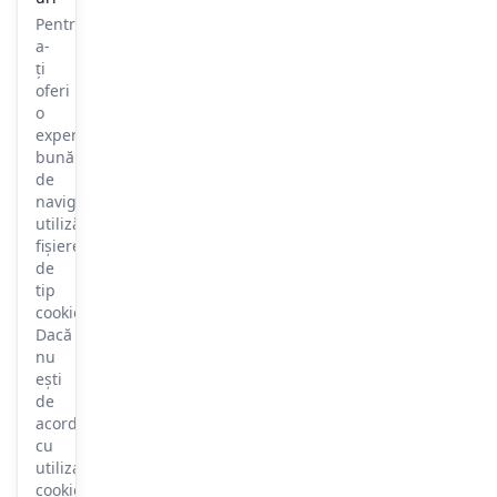
Pentru
a-
ți
oferi
o
experiență
bună
de
navigare,
utilizăm
fișiere
de
tip
cookie.
Dacă
nu
ești
de
acord
cu
utilizarea
cookie-