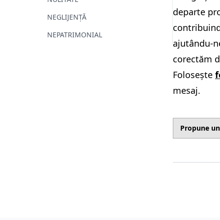
departe pr
NEGLIJENȚĂ
contribuind
NEPATRIMONIAL
ajutându-ne
corectăm d
Folosește
f
mesaj.
Propune un