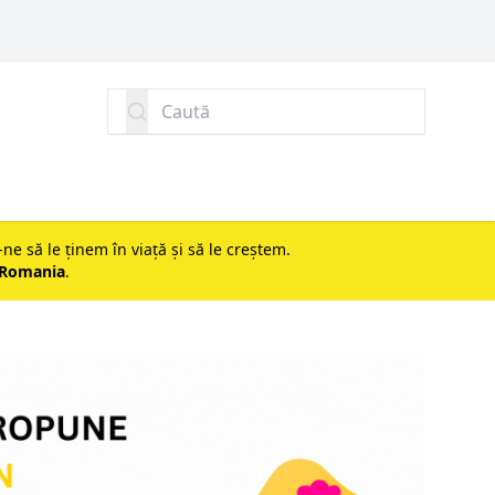
Caută
-ne să le ținem în viață și să le creștem.
 Romania
.