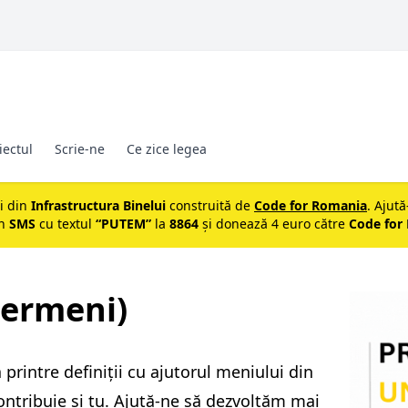
iectul
Scrie-ne
Ce zice legea
ii din
Infrastructura Binelui
construită de
Code for Romania
. Ajută
un
SMS
cu textul
“PUTEM”
la
8864
și donează 4 euro către
Code for
termeni)
printre definiții cu ajutorul meniului din
ontribuie și tu. Ajută-ne să dezvoltăm mai