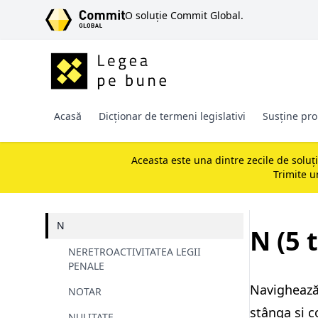
SARI LA CONȚINUT
O soluție Commit Global.
Acasă
Dicționar de termeni legislativi
Susține pro
Aceasta este una dintre zecile de soluț
Trimite 
N
N (5 
NERETROACTIVITATEA LEGII
PENALE
Navighează 
NOTAR
stânga și c
NULITATE